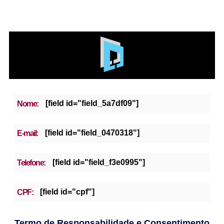
[field id="field_5a7df09"]
Nome:
[field id="field_0470318"]
E-mail:
[field id="field_f3e0995"]
Telefone:
[field id="cpf"]
CPF:
Termo de Responsabilidade e Consentimento